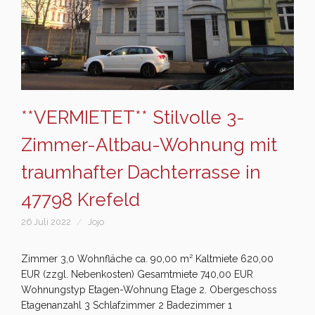
**VERMIETET** Stilvolle 3-
Zimmer-Altbau-Wohnung mit
traumhafter Dachterrasse in
47798 Krefeld
26 Juli 2022
Jojo
Zimmer 3,0 Wohnfläche ca. 90,00 m² Kaltmiete 620,00
EUR (zzgl. Nebenkosten) Gesamtmiete 740,00 EUR
Wohnungstyp Etagen-Wohnung Etage 2. Obergeschoss
Etagenanzahl 3 Schlafzimmer 2 Badezimmer 1