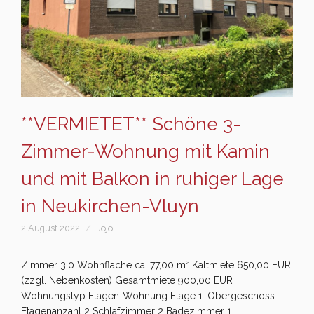
**VERMIETET** Schöne 3-
Zimmer-Wohnung mit Kamin
und mit Balkon in ruhiger Lage
in Neukirchen-Vluyn
2 August 2022
Jojo
Zimmer 3,0 Wohnfläche ca. 77,00 m² Kaltmiete 650,00 EUR
(zzgl. Nebenkosten) Gesamtmiete 900,00 EUR
Wohnungstyp Etagen-Wohnung Etage 1. Obergeschoss
Etagenanzahl 2 Schlafzimmer 2 Badezimmer 1