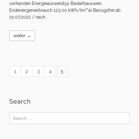
vorhanden Energieausweistyp Bedarfsausweis
Endenergieverbrauch 123,00 kWh/(m²*a) Bezugsfrei ab
01.07.2022 / nach
weiter →
1
2
3
4
5
Search