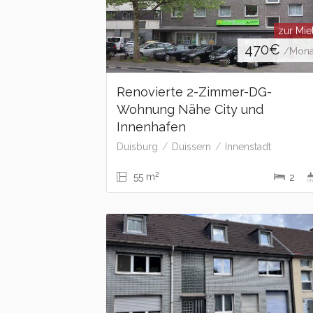
zur Mie
470
€
/Mona
Renovierte 2-Zimmer-DG-
Wohnung Nähe City und
Innenhafen
Duisburg
Duissern
Innenstadt
2
55 m
2