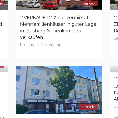
et
verkauft
-
**VERKAUFT** 2 gut vermietete
*
d
Mehrfamilienhäuser in guter Lage
Z
in Duisburg Neuenkamp zu
D
verkaufen
Ba
Duisburg
Neuenkamp
et
*
1
r
A
Du
vermietet