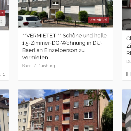
te
vermietet
t
**VERMIETET ** Schöne und helle
C
1,5-Zimmer-DG-Wohnung in DU-
Z
Baerl an Einzelperson zu
R
vermieten
Du
Baerl
Duisburg
1