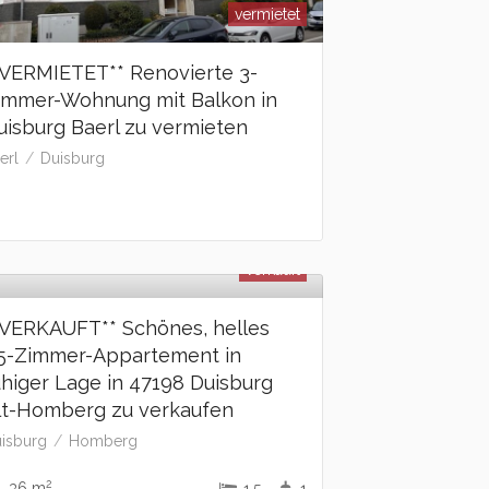
vermietet
*VERMIETET** Renovierte 3-
immer-Wohnung mit Balkon in
uisburg Baerl zu vermieten
erl
Duisburg
verkauft
*VERKAUFT** Schönes, helles
,5-Zimmer-Appartement in
uhiger Lage in 47198 Duisburg
lt-Homberg zu verkaufen
isburg
Homberg
2
36 m