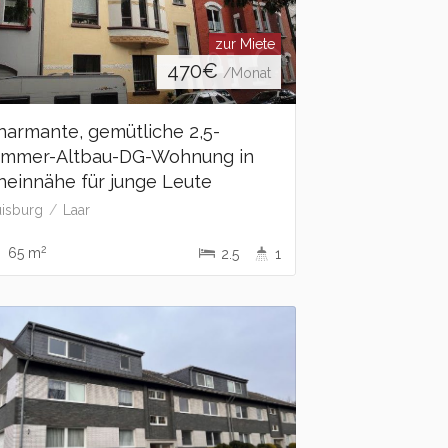
zur Miete
470
€
/Monat
harmante, gemütliche 2,5-
immer-Altbau-DG-Wohnung in
heinnähe für junge Leute
isburg
Laar
2
65 m
2.5
1