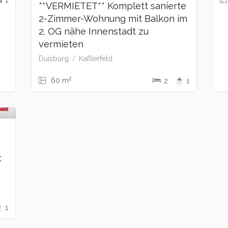
1
**VERMIETET** Komplett sanierte
2-Zimmer-Wohnung mit Balkon im
2. OG nähe Innenstadt zu
vermieten
Duisburg
Kaßlerfeld
2
60 m
2
1
et
t
1