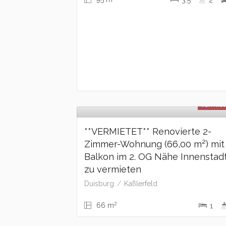
3.5
2
vermiet
**VERMIETET** Renovierte 2-
Zimmer-Wohnung (66,00 m²) mit
Balkon im 2. OG Nähe Innenstad
zu vermieten
Duisburg
Kaßlerfeld
2
66 m
1