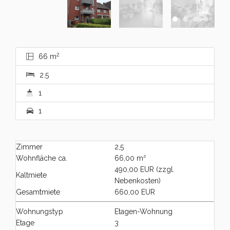
2
66 m
2.5
1
1
Zimmer
2,5
Wohnfläche ca.
66,00 m²
490,00 EUR (zzgl.
Kaltmiete
Nebenkosten)
Gesamtmiete
660,00 EUR
Wohnungstyp
Etagen-Wohnung
Etage
3