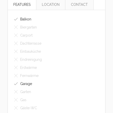
FEATURES
LOCATION
CONTACT
Balkon
Biergarten
Carport
Dachterrasse
Einbauküche
Endreinigung
Erdwärme
Fernwärme
Garage
Garten
Gas
Gäste-WC