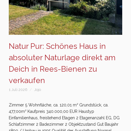
Natur Pur: Schönes Haus in
absoluter Naturlage direkt am
Deich in Rees-Bienen zu
verkaufen
1 Juli 2026
Jojo
Zimmer 5 Wohnfläche, ca. 120,01 m² Grundstück, ca.
477,00m² Kaufpreis 340.000,00 EUR Haustyp
Einfamilienhaus, freistehend Etagen 2 Etagenanzahl EG, DG
Schlafzimmer 2 Badezimmer 2 Objektzustand Gut Baujahr
1890 / Umbau in 1995 Qualität der Ausstattung Normal