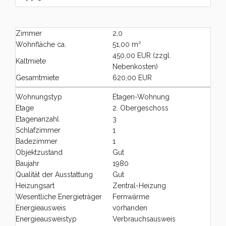
Zimmer
2,0
Wohnfläche ca.
51,00 m²
450,00 EUR (zzgl.
Kaltmiete
Nebenkosten)
Gesamtmiete
620,00 EUR
Wohnungstyp
Etagen-Wohnung
Etage
2. Obergeschoss
Etagenanzahl
3
Schlafzimmer
1
Badezimmer
1
Objektzustand
Gut
Baujahr
1980
Qualität der Ausstattung
Gut
Heizungsart
Zentral-Heizung
Wesentliche Energieträger
Fernwärme
Energieausweis
vorhanden
Energieausweistyp
Verbrauchsausweis