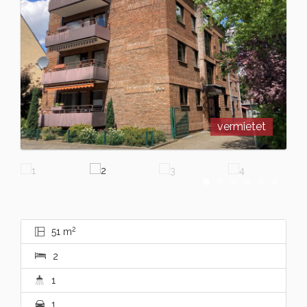
vermietet
2
51 m
2
1
1