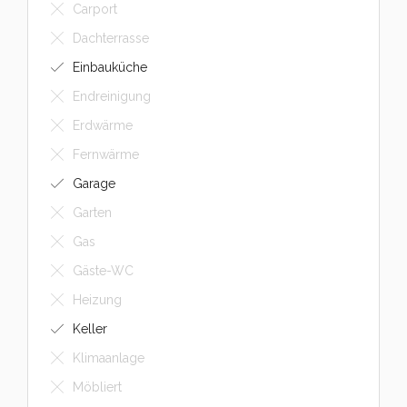
Carport
Dachterrasse
Einbauküche
Endreinigung
Erdwärme
Fernwärme
Garage
Garten
Gas
Gäste-WC
Heizung
Keller
Klimaanlage
Möbliert