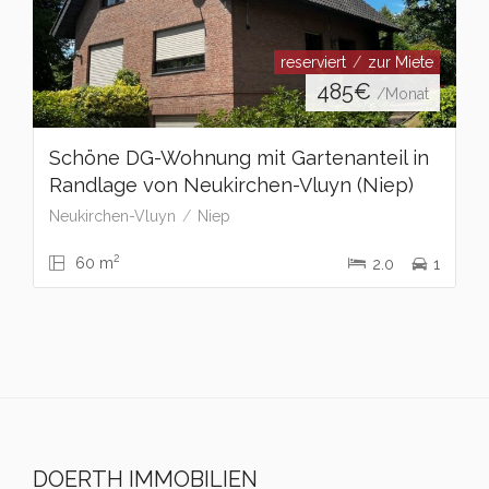
reserviert
zur Miete
485
€
/Monat
Schöne DG-Wohnung mit Gartenanteil in
Randlage von Neukirchen-Vluyn (Niep)
Neukirchen-Vluyn
Niep
2
60 m
2.0
1
DOERTH IMMOBILIEN