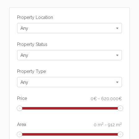
Property Location
Any
Property Status
Any
Property Type
Any
Price
0
€
-
620.000
€
2
2
Area
0
m
-
912
m