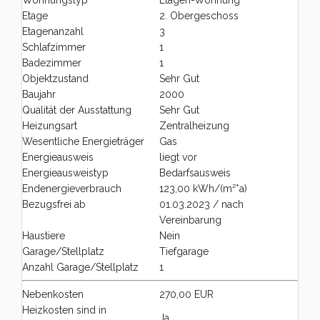
Wohnungstyp
Etagen-Wohnung
Etage
2. Obergeschoss
Etagenanzahl
3
Schlafzimmer
1
Badezimmer
1
Objektzustand
Sehr Gut
Baujahr
2000
Qualität der Ausstattung
Sehr Gut
Heizungsart
Zentralheizung
Wesentliche Energieträger
Gas
Energieausweis
liegt vor
Energieausweistyp
Bedarfsausweis
Endenergieverbrauch
123,00 kWh/(m²*a)
Bezugsfrei ab
01.03.2023 / nach
Vereinbarung
Haustiere
Nein
Garage/Stellplatz
Tiefgarage
Anzahl Garage/Stellplatz
1
Nebenkosten
270,00 EUR
Heizkosten sind in
Ja