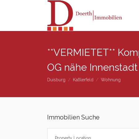
**VERMIETET** Komp
OG nähe Innenstadt
Duisburg
Kaßlerfeld
Wohnung
Immobilien Suche
Property Location