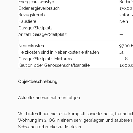
Energieausweistyp
Bedarf
Endenergieverbrauch
170,00
Bezugsfrei ab
sofort
Haustiere
Nein
Garage/Stellplatz
—
Anzahl Garage/Stellplatz
—
Nebenkosten
97,00 
Heizkosten sind in Nebenkosten enthalten
Ja
Garage/Stellplatz-Mietpreis
— €
Kaution oder Genossenschaftsanteile
1.000,
Objektbeschreibung
Aktuelle Innenaufnahmen folgen.
Wir bieten Ihnen hier eine komplett sanierte, helle, freund
Wohnung im 2. OG in einem sehr gepflegten und sauberen 
Schwanentorbrücke zur Miete an.