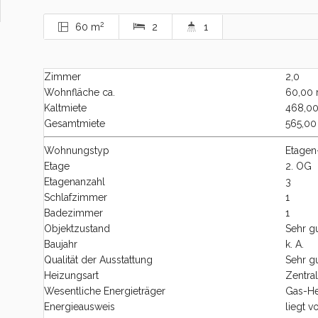
2
60 m
2
1
Zimmer
2,0
Wohnfläche ca.
60,00 
Kaltmiete
468,00
Gesamtmiete
565,00
Wohnungstyp
Etage
Etage
2. OG
Etagenanzahl
3
Schlafzimmer
1
Badezimmer
1
Objektzustand
Sehr gu
Baujahr
k. A.
Qualität der Ausstattung
Sehr g
Heizungsart
Zentra
Wesentliche Energieträger
Gas-H
Energieausweis
liegt v