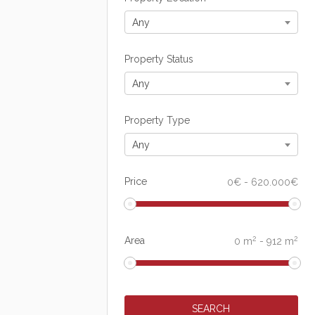
Any
Property Status
Any
Property Type
Any
Price
0
€
-
620.000
€
2
2
Area
0
m
-
912
m