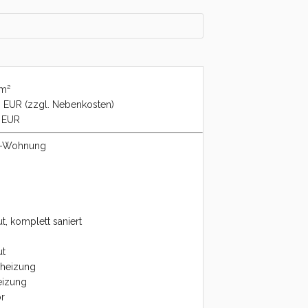
m²
 EUR (zzgl. Nebenkosten)
 EUR
n-Wohnung
t, komplett saniert
ut
lheizung
eizung
or