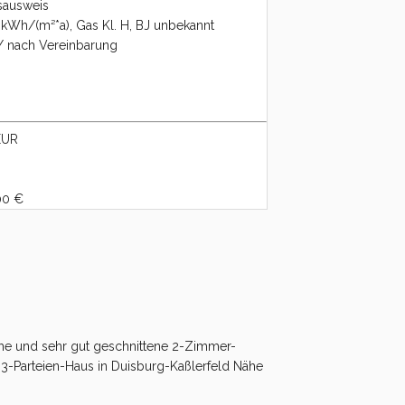
sausweis
 kWh/(m²*a), Gas Kl. H, BJ unbekannt
 / nach Vereinbarung
EUR
00 €
liche und sehr gut geschnittene 2-Zimmer-
3-Parteien-Haus in Duisburg-Kaßlerfeld Nähe