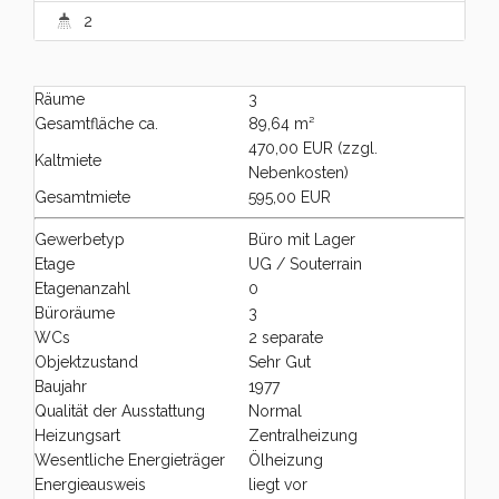
2
Räume
3
Gesamtfläche ca.
89,64 m²
470,00 EUR (zzgl.
Kaltmiete
Nebenkosten)
Gesamtmiete
595,00 EUR
Gewerbetyp
Büro mit Lager
Etage
UG / Souterrain
Etagenanzahl
0
Büroräume
3
WCs
2 separate
Objektzustand
Sehr Gut
Baujahr
1977
Qualität der Ausstattung
Normal
Heizungsart
Zentralheizung
Wesentliche Energieträger
Ölheizung
Energieausweis
liegt vor